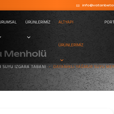
info@vatanbeto
URUMSAL
ÜRÜNLERIMIZ
ALTYAPI
POR
ÜRÜNLERIMIZ
u Menholü
 SUYU IZGARA TABANI
DAYANIKLI YAĞMUR SUYU ME