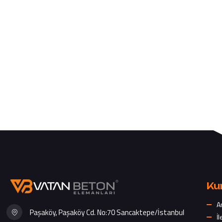
Ku
A
Paşaköy, Paşaköy Cd. No:70 Sancaktepe/İstanbul
İl