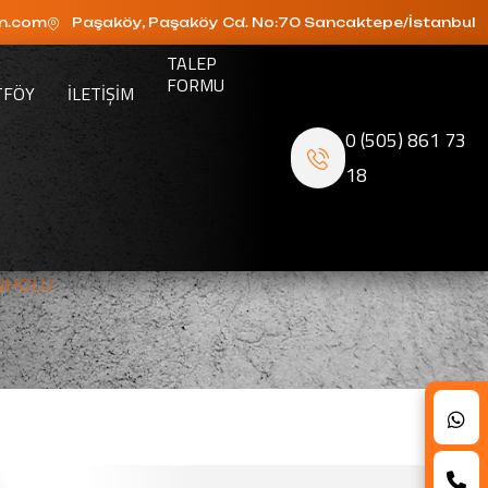
n.com
Paşaköy, Paşaköy Cd. No:70 Sancaktepe/İstanbul
TALEP
FORMU
TFÖY
ILETIŞIM
0 (505) 861 73
18
NHOLÜ