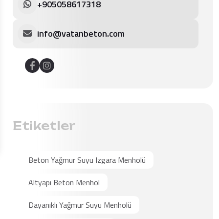
+905058617318
info@vatanbeton.com
Etiketler
Beton Yağmur Suyu Izgara Menholü
Altyapı Beton Menhol
Dayanıklı Yağmur Suyu Menholü