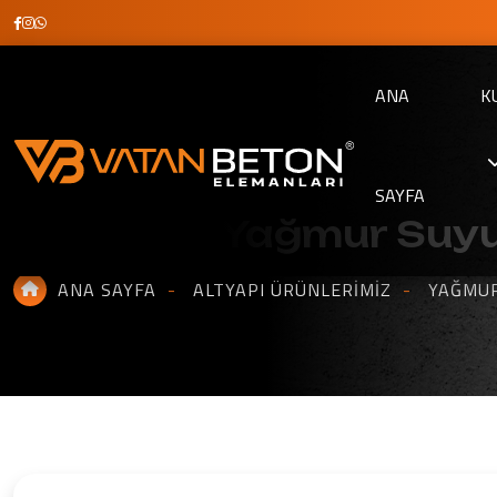
ANA
K
SAYFA
Dayanıklı Yağmur Suy
ANA SAYFA
ALTYAPI ÜRÜNLERIMIZ
YAĞMUR