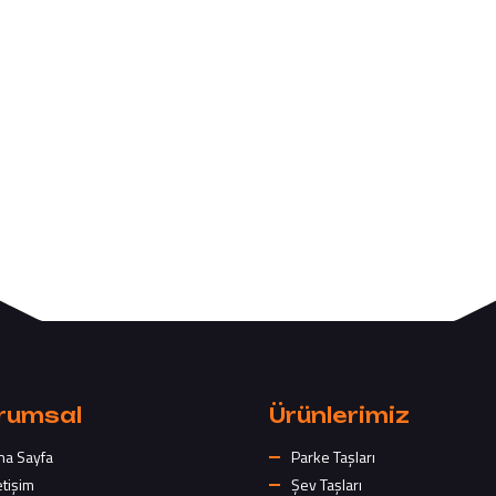
rumsal
Ürünlerimiz
na Sayfa
Parke Taşları
etişim
Şev Taşları