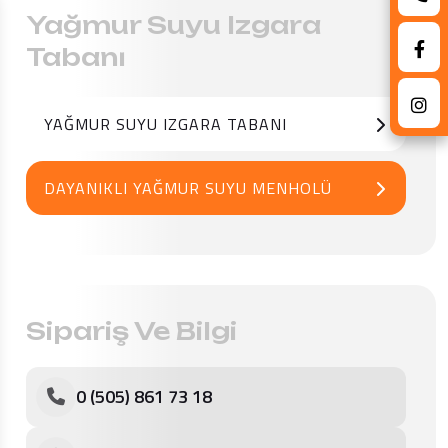
Yağmur Suyu Izgara
Tabanı
YAĞMUR SUYU IZGARA TABANI
DAYANIKLI YAĞMUR SUYU MENHOLÜ
Sipariş Ve Bilgi
0 (505) 861 73 18