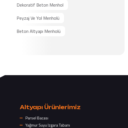
Dekoratif Beton Menhol
Peyzaj Ve Yol Menholü
Beton Altyapı Menholü
Altyapı Ürünlerimiz
Parsel Bacası
Yağmur Suyu Izgara Tabanı