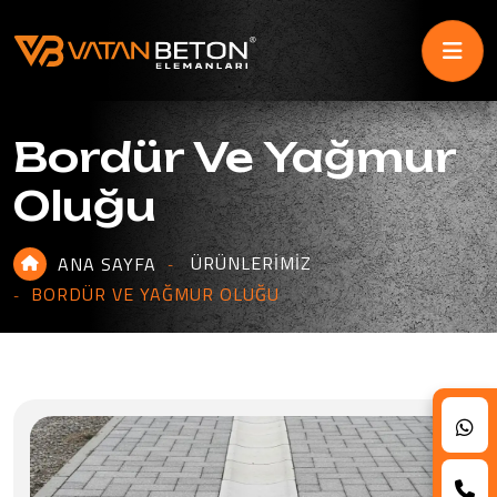
Bordür Ve Yağmur
Oluğu
ÜRÜNLERIMIZ
ANA SAYFA
BORDÜR VE YAĞMUR OLUĞU