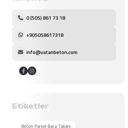
0 (505) 861 73 18
+905058617318
info@vatanbeton.com
Etiketler
Beton Parsel Baca Tabanı