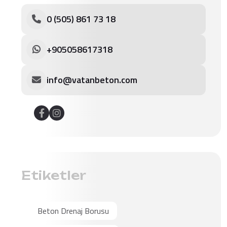
0 (505) 861 73 18
+905058617318
info@vatanbeton.com
Etiketler
Beton Drenaj Borusu