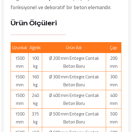
fonksiyonel ve dekoratif bir beton elemandır.
Ürün Ölçüleri
Uzunluk
Ağırlık
Ürün Adı
Çap
1500
100
Ø 200 mm Entegre Contalı
200
mm
kg
Beton Boru
mm
1500
160
Ø 300 mm Entegre Contalı
300
mm
kg
Beton Boru
mm
1500
240
Ø 400 mm Entegre Contalı
400
mm
kg
Beton Boru
mm
1500
375
Ø 500 mm Entegre Contalı
500
mm
kg
Beton Boru
mm