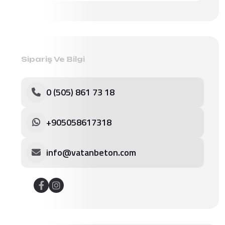
Sipariş Ve Bilgi
0 (505) 861 73 18
+905058617318
info@vatanbeton.com