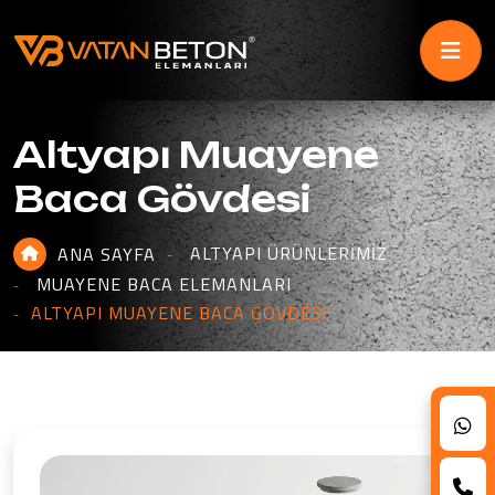
Altyapı Muayene
Baca Gövdesi
ALTYAPI ÜRÜNLERIMIZ
ANA SAYFA
MUAYENE BACA ELEMANLARI
ALTYAPI MUAYENE BACA GÖVDESI