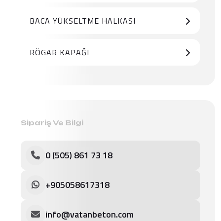
BACA YÜKSELTME HALKASI
RÖGAR KAPAĞI
Sipariş Ve Bilgi
0 (505) 861 73 18
+905058617318
info@vatanbeton.com