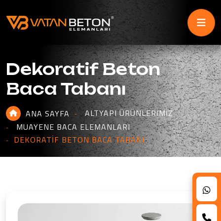
Dekoratif Beton
Baca Tabanı
ALTYAPI ÜRÜNLERIMIZ
ANA SAYFA
MUAYENE BACA ELEMANLARI
DEKORATIF BETON BACA TABANI