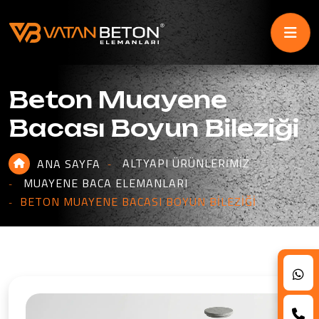
Beton Muayene
Bacası Boyun Bileziği
ALTYAPI ÜRÜNLERIMIZ
ANA SAYFA
MUAYENE BACA ELEMANLARI
BETON MUAYENE BACASI BOYUN BILEZIĞI