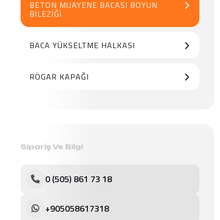
BETON MUAYENE BACASI BOYUN
BILEZIĞI
BACA YÜKSELTME HALKASI
RÖGAR KAPAĞI
Sipariş Ve Bilgi
0 (505) 861 73 18
+905058617318