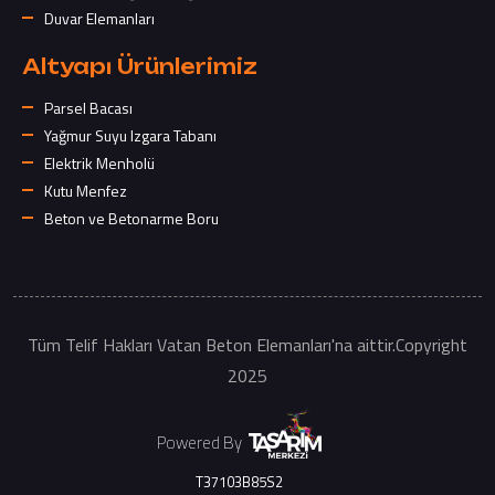
Duvar Elemanları
Altyapı Ürünlerimiz
Parsel Bacası
Yağmur Suyu Izgara Tabanı
Elektrik Menholü
Kutu Menfez
Beton ve Betonarme Boru
Tüm Telif Hakları Vatan Beton Elemanları'na aittir.Copyright
2025
Powered By
T37103B85S2