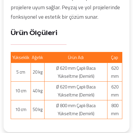
projelere uyum sağlar. Peyzaj ve yol projelerinde
fonksiyonel ve estetik bir çözüm sunar.
Ürün Ölçüleri
Yükseklik
Ağırlık
Ürün Adı
Çap
Ø 620 mm Çaplı Baca
620
5 cm
20 kg
Yükseltme (Demirli)
mm
Ø 620 mm Çaplı Baca
620
10 cm
40 kg
Yükseltme (Demirli)
mm
Ø 800 mm Çaplı Baca
800
10 cm
50 kg
Yükseltme (Demirli)
mm