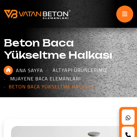
Beton Baca
Yükseltme Halkası
ALTYAPI ÜRÜNLERIMIZ
ANA SAYFA
MUAYENE BACA ELEMANLARI
BETON BACA YÜKSELTME HALKASI