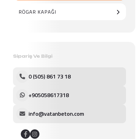
RÖGAR KAPAĞI
Sipariş Ve Bilgi
0 (505) 861 73 18
+905058617318
info@vatanbeton.com