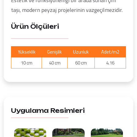
Estetik ve fonksiyonelliği bir arada sunan çim
taşı, modern peyzaj projelerinin vazgeçilmezidir.
Ürün Ölçüleri
Yükseklik
Genişlik
Uzunluk
Adet/m2
10 cm
40 cm
60 cm
4.16
Uygulama Resimleri