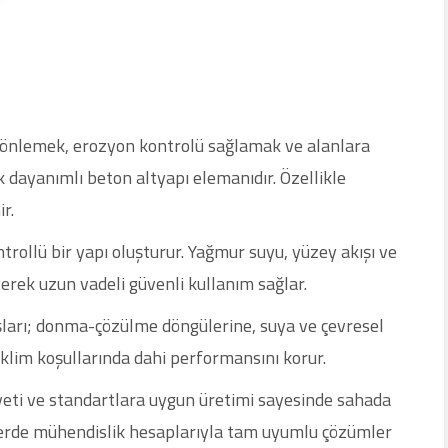
ı önlemek, erozyon kontrolü sağlamak ve alanlara
 dayanımlı beton altyapı elemanıdır. Özellikle
r.
rollü bir yapı oluşturur. Yağmur suyu, yüzey akışı ve
erek uzun vadeli güvenli kullanım sağlar.
şları; donma-çözülme döngülerine, suya ve çevresel
iklim koşullarında dahi performansını korur.
iyeti ve standartlara uygun üretimi sayesinde sahada
elerde mühendislik hesaplarıyla tam uyumlu çözümler