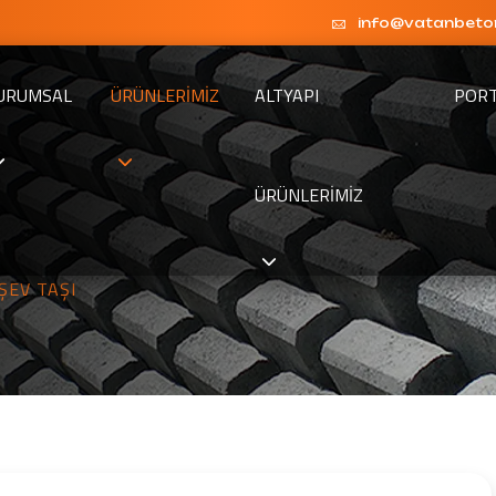
info@vatanbeto
URUMSAL
ÜRÜNLERIMIZ
ALTYAPI
POR
ÜRÜNLERIMIZ
ŞEV TAŞI