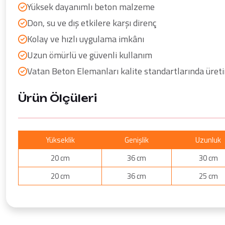
Yüksek dayanımlı beton malzeme
Don, su ve dış etkilere karşı direnç
Kolay ve hızlı uygulama imkânı
Uzun ömürlü ve güvenli kullanım
Vatan Beton Elemanları kalite standartlarında üret
Ürün Ölçüleri
Yükseklik
Genişlik
Uzunluk
20 cm
36 cm
30 cm
20 cm
36 cm
25 cm