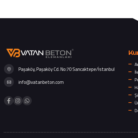
Ku
A
Paşaköy, Paşaköy Cd. No:70 Sancaktepe/İstanbul
İl
P
info@vatanbeton.com
H
Şi
Ü
D