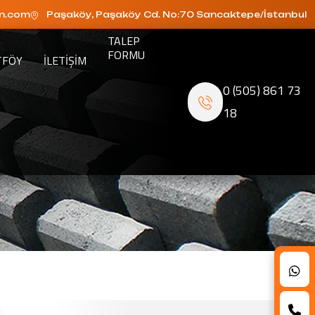
n.com
Paşaköy, Paşaköy Cd. No:70 Sancaktepe/İstanbul
TALEP
FORMU
TFÖY
ILETIŞIM
0 (505) 861 73
18