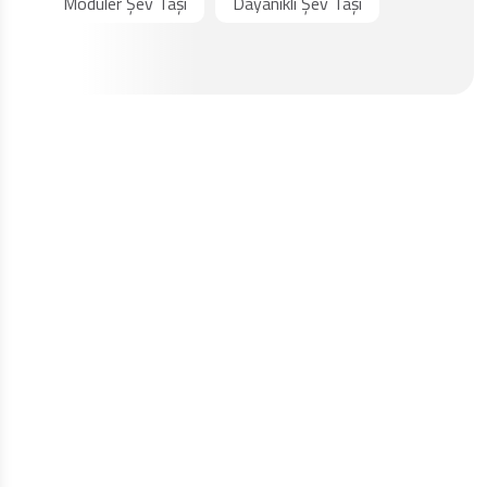
Modüler Şev Taşı
Dayanıklı Şev Taşı