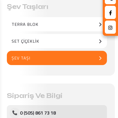
Şev Taşları
TERRA BLOK
SET ÇIÇEKLIK
ŞEV TAŞI
Sipariş Ve Bilgi
0 (505) 861 73 18