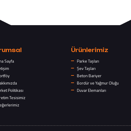
rumsal
Ürünlerimiz
na Sayfa
Parke Taşları
etişim
Şev Taşları
ortföy
Beton Bariyer
akkımızda
Bordür ve Yağmur Oluğu
rket Politikası
Duvar Elemanları
retim Tesisimiz
eğerlerimiz