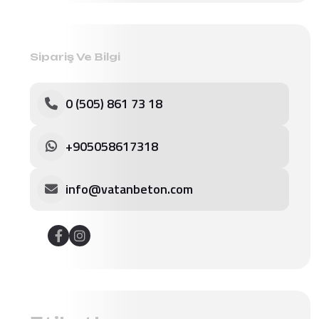
Sipariş Ve Bilgi
0 (505) 861 73 18
+905058617318
info@vatanbeton.com