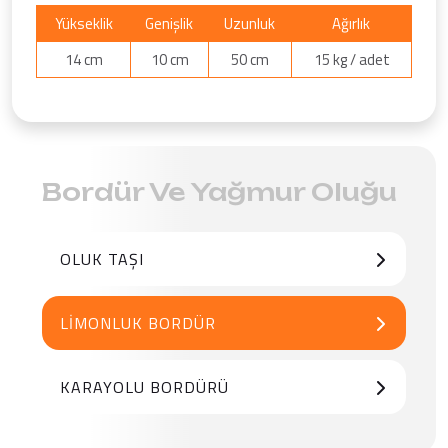
Yükseklik
Genişlik
Uzunluk
Ağırlık
14 cm
10 cm
50 cm
15 kg / adet
Bordür Ve Yağmur Oluğu
OLUK TAŞI
LIMONLUK BORDÜR
KARAYOLU BORDÜRÜ