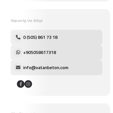
Sipariş Ve Bilgi
0 (505) 861 73 18
+905058617318
info@vatanbeton.com