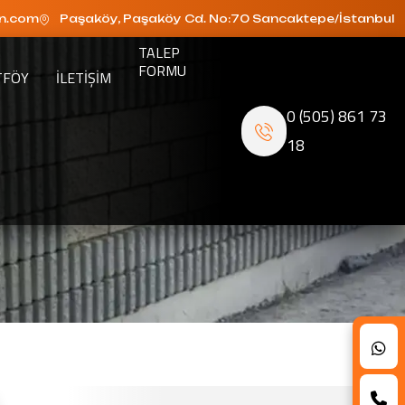
n.com
Paşaköy, Paşaköy Cd. No:70 Sancaktepe/İstanbul
TALEP
FORMU
TFÖY
ILETIŞIM
0 (505) 861 73
18