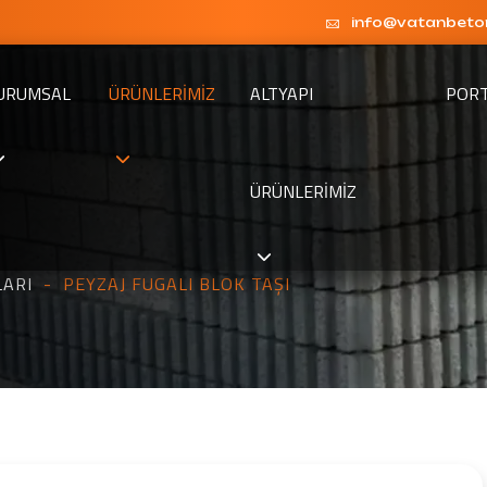
info@vatanbeto
URUMSAL
ÜRÜNLERIMIZ
ALTYAPI
POR
ÜRÜNLERIMIZ
ARI
PEYZAJ FUGALI BLOK TAŞI