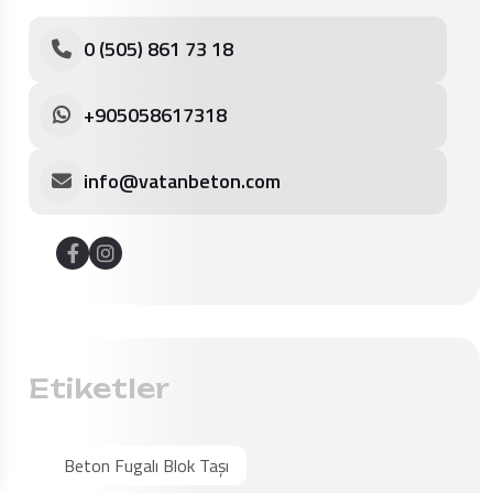
0 (505) 861 73 18
+905058617318
info@vatanbeton.com
Etiketler
Beton Fugalı Blok Taşı