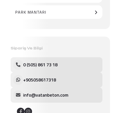
PARK MANTARI
Sipariş Ve Bilgi
0 (505) 861 73 18
+905058617318
info@vatanbeton.com