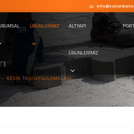
info@vatanbeto
URUMSAL
ÜRÜNLERIMIZ
ALTYAPI
POR
ÜRÜNLERIMIZ
rı
KESIK TAŞI UYGULAMALARI