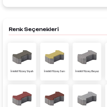
Renk Seçenekleri
İrmikli Yüzey Siyah
İrmikli Yüzey Sarı
İrmikli Yüzey Beyaz