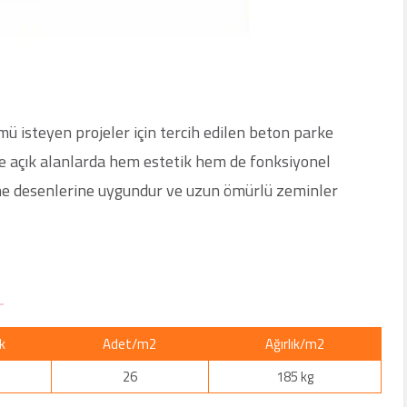
ü isteyen projeler için tercih edilen beton parke
r ve açık alanlarda hem estetik hem de fonksiyonel
eme desenlerine uygundur ve uzun ömürlü zeminler
k
Adet/m2
Ağırlık/m2
26
185 kg