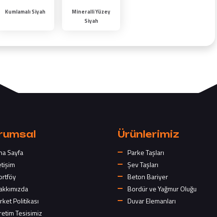
Kumlamalı Siyah
Mineralli Yüzey
Siyah
rumsal
Ürünlerimiz
na Sayfa
Parke Taşları
etişim
Şev Taşları
ortföy
Beton Bariyer
akkımızda
Bordür ve Yağmur Oluğu
rket Politikası
Duvar Elemanları
retim Tesisimiz