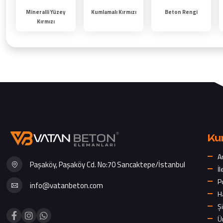
Mineralli Yüzey
Kumlamalı Kırmızı
Beton Rengi
Kırmızı
Ku
A
Paşaköy, Paşaköy Cd. No:70 Sancaktepe/İstanbul
İl
P
info@vatanbeton.com
H
Şi
Ü