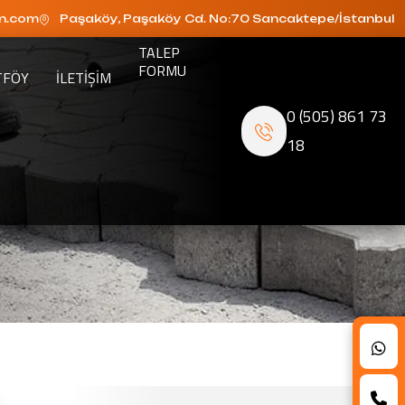
n.com
Paşaköy, Paşaköy Cd. No:70 Sancaktepe/İstanbul
TALEP
FORMU
TFÖY
ILETIŞIM
0 (505) 861 73
18