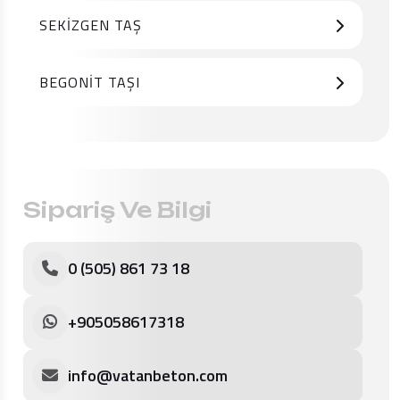
SEKIZGEN TAŞ
BEGONIT TAŞI
Sipariş Ve Bilgi
0 (505) 861 73 18
+905058617318
info@vatanbeton.com