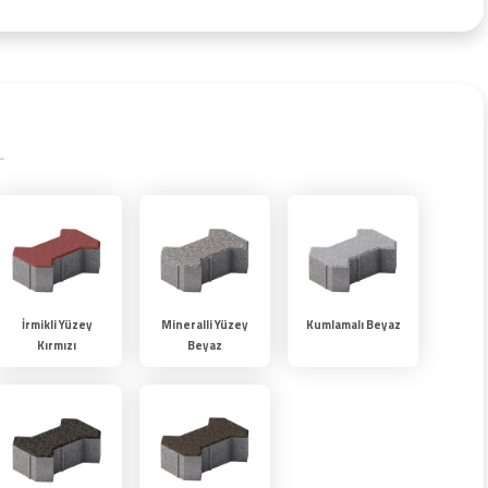
İrmikli Yüzey
Mineralli Yüzey
Kumlamalı Beyaz
Kırmızı
Beyaz