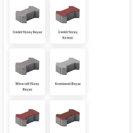
İrmikli Yüzey Beyaz
İrmikli Yüzey
Kırmızı
Mineralli Yüzey
Kumlamalı Beyaz
Beyaz