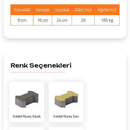
Yükseklik
Genişlik
Uzunluk
Adet/m2
Ağırlık/m2
8 cm
16 cm
24 cm
26
185 kg
Renk Seçenekleri
İrmikli Yüzey Siyah
İrmikli Yüzey Sarı