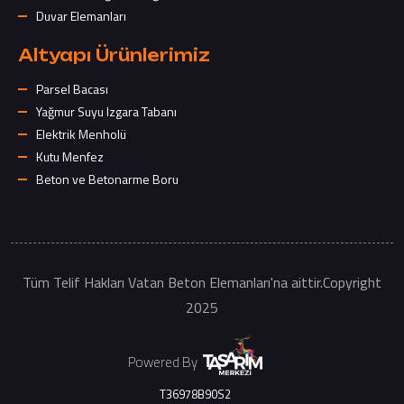
Duvar Elemanları
Altyapı Ürünlerimiz
Parsel Bacası
Yağmur Suyu Izgara Tabanı
Elektrik Menholü
Kutu Menfez
Beton ve Betonarme Boru
Tüm Telif Hakları Vatan Beton Elemanları'na aittir.Copyright
2025
Powered By
T36978B90S2