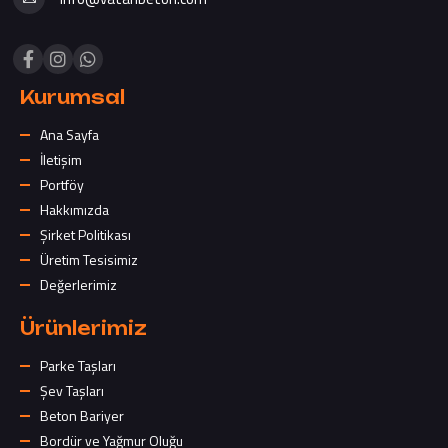
Kurumsal
Ana Sayfa
İletişim
Portföy
Hakkımızda
Şirket Politikası
Üretim Tesisimiz
Değerlerimiz
Ürünlerimiz
Parke Taşları
Şev Taşları
Beton Bariyer
Bordür ve Yağmur Oluğu