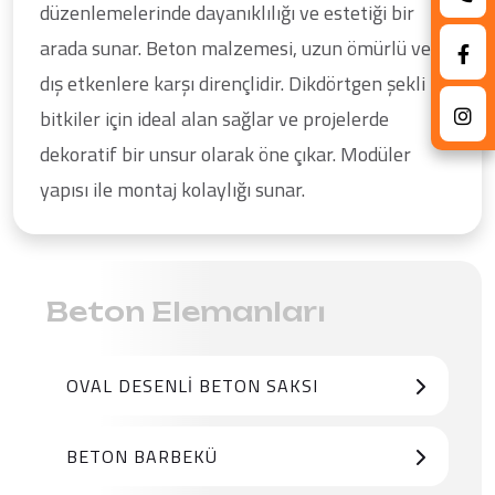
düzenlemelerinde dayanıklılığı ve estetiği bir
arada sunar. Beton malzemesi, uzun ömürlü ve
dış etkenlere karşı dirençlidir. Dikdörtgen şekli
bitkiler için ideal alan sağlar ve projelerde
dekoratif bir unsur olarak öne çıkar. Modüler
yapısı ile montaj kolaylığı sunar.
Beton Elemanları
OVAL DESENLI BETON SAKSI
BETON BARBEKÜ