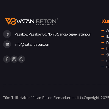
Ku
A
Paşaköy, Paşaköy Cd. No:70 Sancaktepe/İstanbul
İl
P
info@vatanbeton.com
H
Şi
Ü
D
Tüm Telif Hakları Vatan Beton Elemanları'na aittir.Copyright 202