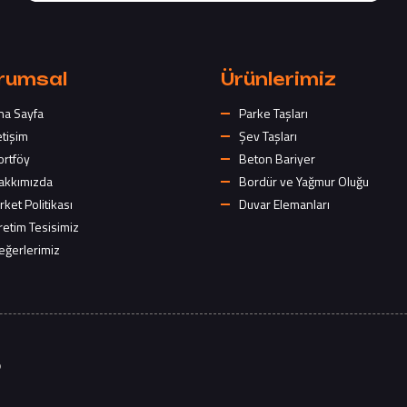
rumsal
Ürünlerimiz
na Sayfa
Parke Taşları
etişim
Şev Taşları
ortföy
Beton Bariyer
akkımızda
Bordür ve Yağmur Oluğu
rket Politikası
Duvar Elemanları
retim Tesisimiz
eğerlerimiz
5