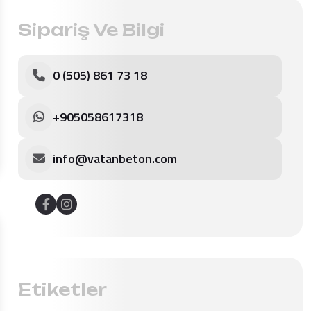
Sipariş Ve Bilgi
0 (505) 861 73 18
+905058617318
info@vatanbeton.com
Etiketler