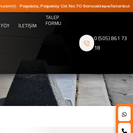
n.com
Paşaköy, Paşaköy Cd. No:70 Sancaktepe/İstanbul
TALEP
FORMU
TFÖY
ILETIŞIM
0 (505) 861 73
18