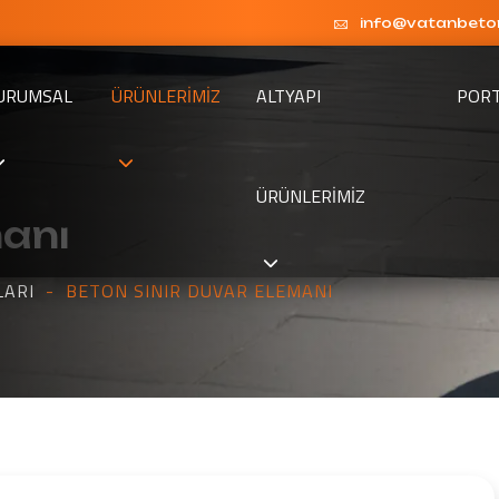
info@vatanbeto
URUMSAL
ÜRÜNLERIMIZ
ALTYAPI
POR
ÜRÜNLERIMIZ
manı
LARI
BETON SINIR DUVAR ELEMANI