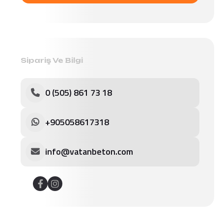
Sipariş Ve Bilgi
0 (505) 861 73 18
+905058617318
info@vatanbeton.com