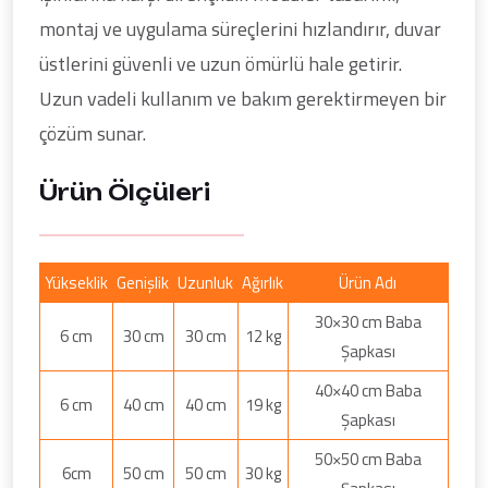
montaj ve uygulama süreçlerini hızlandırır, duvar
üstlerini güvenli ve uzun ömürlü hale getirir.
Uzun vadeli kullanım ve bakım gerektirmeyen bir
çözüm sunar.
Ürün Ölçüleri
Yükseklik
Genişlik
Uzunluk
Ağırlık
Ürün Adı
30×30 cm Baba
6 cm
30 cm
30 cm
12 kg
Şapkası
40×40 cm Baba
6 cm
40 cm
40 cm
19 kg
Şapkası
50×50 cm Baba
6cm
50 cm
50 cm
30 kg