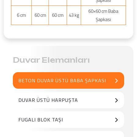
Şapkası
60×60 cm Baba
6 cm
60 cm
60 cm
43 kg
Şapkası
Duvar Elemanları
BETON DUVAR ÜSTÜ BABA ŞAPKASI
DUVAR ÜSTÜ HARPUŞTA
FUGALI BLOK TAŞI