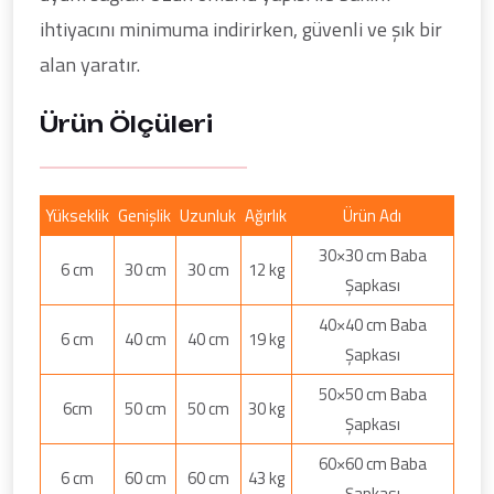
ihtiyacını minimuma indirirken, güvenli ve şık bir
alan yaratır.
Ürün Ölçüleri
Yükseklik
Genişlik
Uzunluk
Ağırlık
Ürün Adı
30×30 cm Baba
6 cm
30 cm
30 cm
12 kg
Şapkası
40×40 cm Baba
6 cm
40 cm
40 cm
19 kg
Şapkası
50×50 cm Baba
6cm
50 cm
50 cm
30 kg
Şapkası
60×60 cm Baba
6 cm
60 cm
60 cm
43 kg
Şapkası