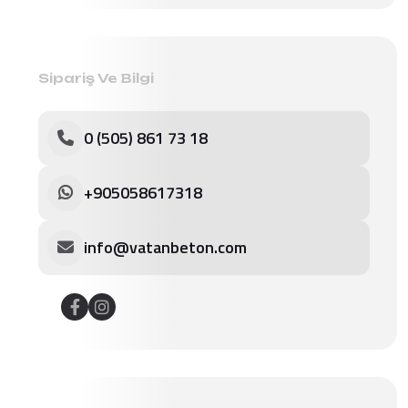
Sipariş Ve Bilgi
0 (505) 861 73 18
+905058617318
info@vatanbeton.com