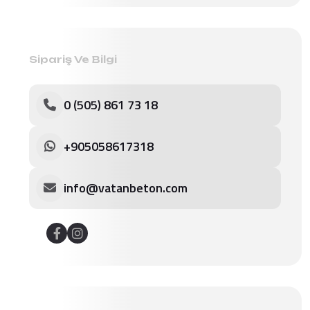
Sipariş Ve Bilgi
0 (505) 861 73 18
+905058617318
info@vatanbeton.com