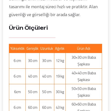
tasarımı ile montaj süreci hızlı ve pratiktir. Alan
güvenliği ve görselliği bir arada sağlar.
Ürün Ölçüleri
Yükseklik
Genişlik
Uzunluk
Ağırlık
Ürün Adı
30×30 cm Baba
6 cm
30 cm
30 cm
12 kg
Şapkası
40×40 cm Baba
6 cm
40 cm
40 cm
19 kg
Şapkası
50×50 cm Baba
6cm
50 cm
50 cm
30 kg
Şapkası
60×60 cm Baba
6 cm
60 cm
60 cm
43 kg
Şapkası