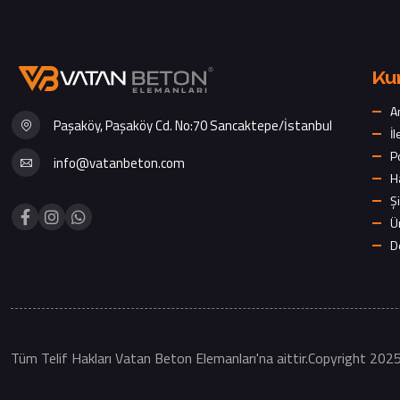
Ku
A
Paşaköy, Paşaköy Cd. No:70 Sancaktepe/İstanbul
İl
P
info@vatanbeton.com
H
Şi
Ü
D
Tüm Telif Hakları Vatan Beton Elemanları'na aittir.Copyright 202