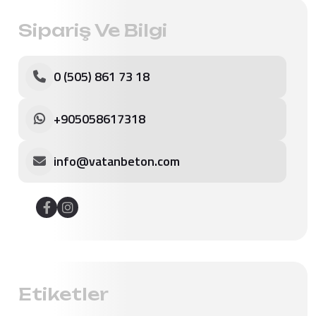
Sipariş Ve Bilgi
0 (505) 861 73 18
+905058617318
info@vatanbeton.com
Etiketler