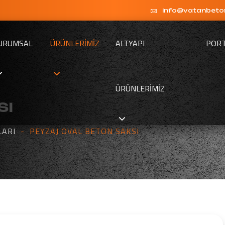
info@vatanbeto
URUMSAL
ÜRÜNLERIMIZ
ALTYAPI
POR
ÜRÜNLERIMIZ
sı
LARI
PEYZAJ OVAL BETON SAKSI