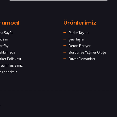
rumsal
Ürünlerimiz
na Sayfa
Parke Taşları
etişim
Şev Taşları
ortföy
Beton Bariyer
akkımızda
Bordür ve Yağmur Oluğu
rket Politikası
Duvar Elemanları
retim Tesisimiz
eğerlerimiz
5