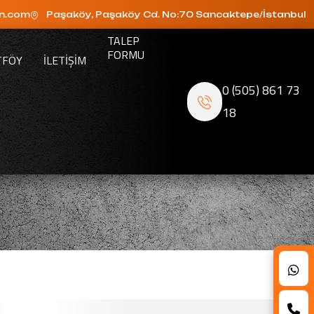
n.com
Paşaköy, Paşaköy Cd. No:70 Sancaktepe/İstanbul
TALEP
FORMU
TFÖY
ILETIŞIM
0 (505) 861 73
18