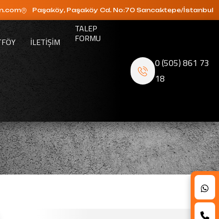
n.com
Paşaköy, Paşaköy Cd. No:70 Sancaktepe/İstanbul
TALEP
FORMU
TFÖY
ILETIŞIM
0 (505) 861 73
18