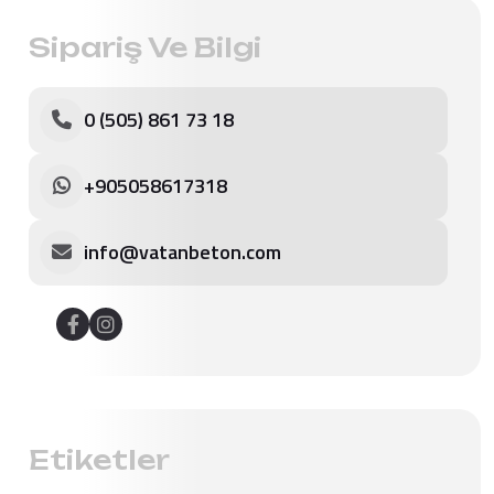
Sipariş Ve Bilgi
0 (505) 861 73 18
+905058617318
info@vatanbeton.com
Etiketler