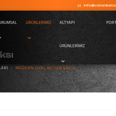
info@vatanbeto
URUMSAL
ÜRÜNLERIMIZ
ALTYAPI
POR
ÜRÜNLERIMIZ
ksı
LARI
MODERN OVAL BETON SAKSI