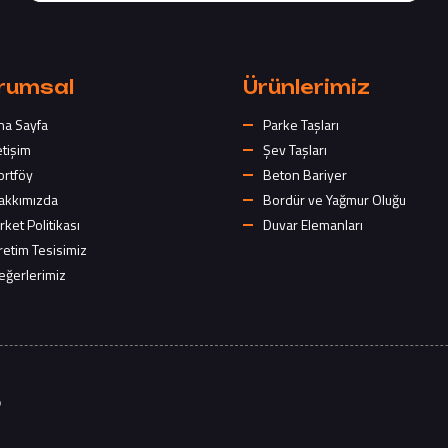
rumsal
Ürünlerimiz
na Sayfa
Parke Taşları
etişim
Şev Taşları
ortföy
Beton Bariyer
akkımızda
Bordür ve Yağmur Oluğu
rket Politikası
Duvar Elemanları
retim Tesisimiz
eğerlerimiz
5