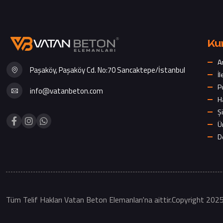
Ku
A
Paşaköy, Paşaköy Cd. No:70 Sancaktepe/İstanbul
İl
P
info@vatanbeton.com
H
Şi
Ü
D
Tüm Telif Hakları Vatan Beton Elemanları'na aittir.Copyright 202