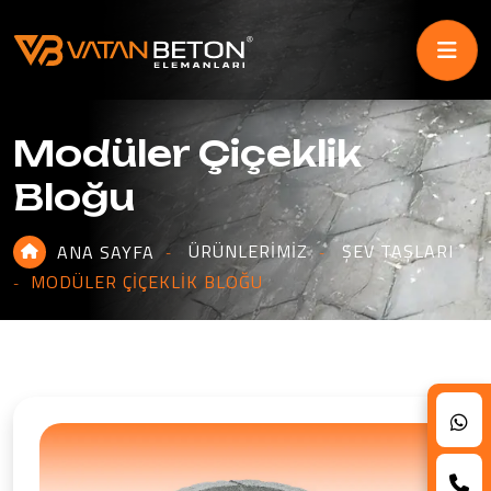
Modüler Çiçeklik
Bloğu
ÜRÜNLERIMIZ
ŞEV TAŞLARI
ANA SAYFA
MODÜLER ÇIÇEKLIK BLOĞU