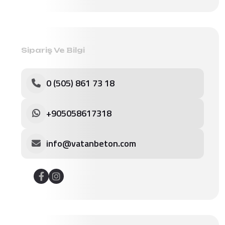
Sipariş Ve Bilgi
0 (505) 861 73 18
+905058617318
info@vatanbeton.com