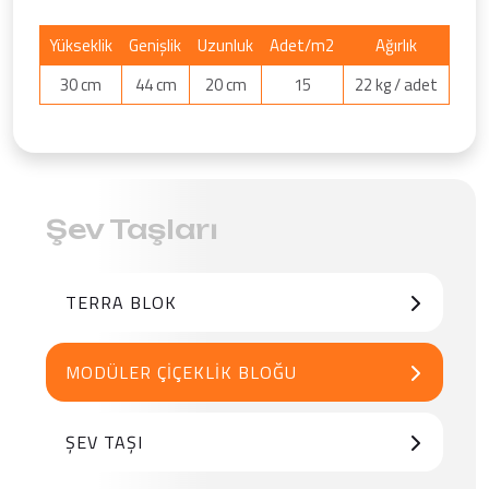
Yükseklik
Genişlik
Uzunluk
Adet/m2
Ağırlık
30 cm
44 cm
20 cm
15
22 kg / adet
Şev Taşları
TERRA BLOK
MODÜLER ÇIÇEKLIK BLOĞU
ŞEV TAŞI