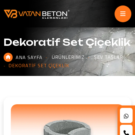
Dekoratif Set Çiçeklik
ÜRÜNLERIMIZ
ŞEV TAŞLARI
ANA SAYFA
DEKORATIF SET ÇIÇEKLIK