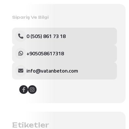
Sipariş Ve Bilgi
0 (505) 861 73 18
+905058617318
info@vatanbeton.com
Etiketler