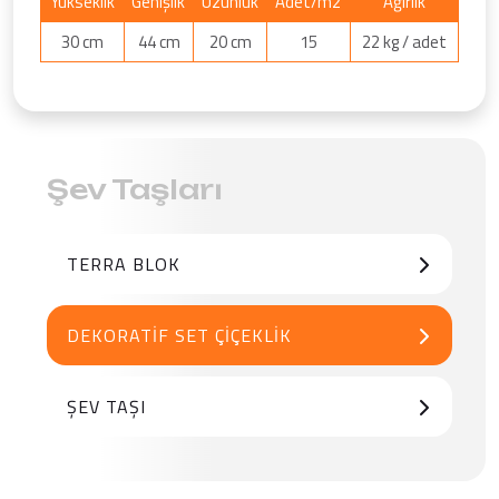
Yükseklik
Genişlik
Uzunluk
Adet/m2
Ağırlık
30 cm
44 cm
20 cm
15
22 kg / adet
Şev Taşları
TERRA BLOK
DEKORATIF SET ÇIÇEKLIK
ŞEV TAŞI