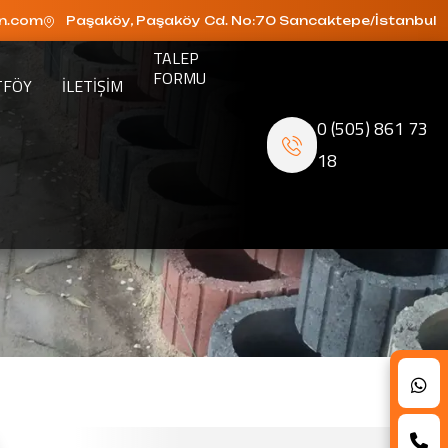
n.com
Paşaköy, Paşaköy Cd. No:70 Sancaktepe/İstanbul
TALEP
FORMU
TFÖY
ILETIŞIM
0 (505) 861 73
18