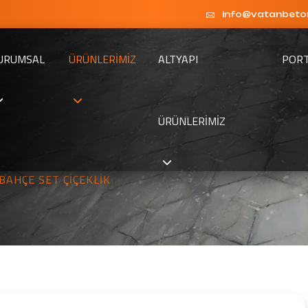
info@vatanbeto
URUMSAL
ÜRÜNLERIMIZ
ALTYAPI
POR
ÜRÜNLERIMIZ
BAHÇE SET ÇIÇEKLIK