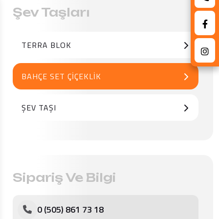
Şev Taşları
TERRA BLOK
BAHÇE SET ÇIÇEKLIK
ŞEV TAŞI
Sipariş Ve Bilgi
0 (505) 861 73 18