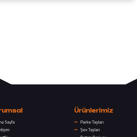
rumsal
Ürünlerimiz
na Sayfa
Parke Taşları
etişim
Şev Taşları