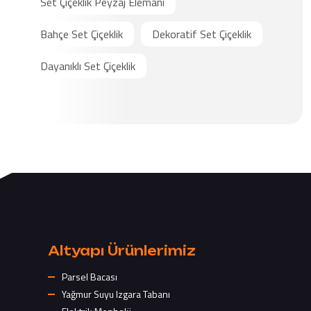
Set Çiçeklik Peyzaj Elemanı
Bahçe Set Çiçeklik
Dekoratif Set Çiçeklik
Dayanıklı Set Çiçeklik
Altyapı Ürünlerimiz
Parsel Bacası
Yağmur Suyu Izgara Tabanı