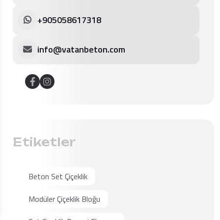
+905058617318
info@vatanbeton.com
Etiketler
Beton Set Çiçeklik
Modüler Çiçeklik Bloğu