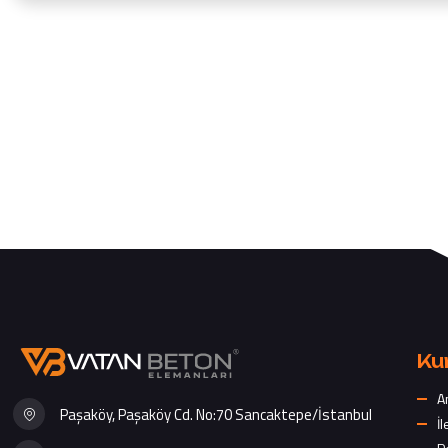
Ku
A
Paşaköy, Paşaköy Cd. No:70 Sancaktepe/İstanbul
İl